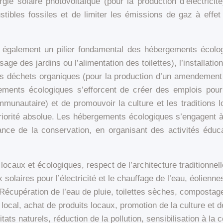
ergie solaire photovoltaïque (pour la production d’électrici
ibles fossiles et de limiter les émissions de gaz à effet 
 également un pilier fondamental des hébergements écolog
age des jardins ou l’alimentation des toilettes), l’installati
 déchets organiques (pour la production d’un amendement 
ements écologiques s’efforcent de créer des emplois pour
ommunautaire) et de promouvoir la culture et les traditions
e priorité absolue. Les hébergements écologiques s’engagent à 
rtance de la conservation, en organisant des activités éduca
locaux et écologiques, respect de l’architecture traditionnell
 solaires pour l’électricité et le chauffage de l’eau, éolienn
écupération de l’eau de pluie, toilettes sèches, compostage, 
cal, achat de produits locaux, promotion de la culture et de
tats naturels, réduction de la pollution, sensibilisation à la 