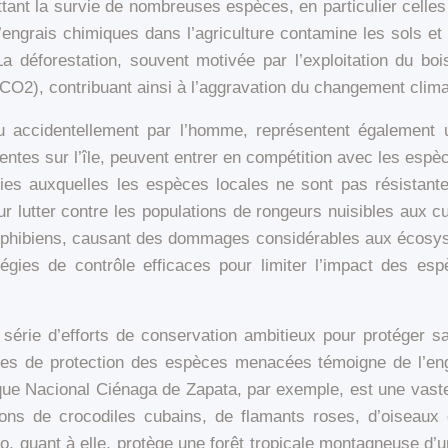
tant la survie de nombreuses espèces, en particulier celles q
 d’engrais chimiques dans l’agriculture contamine les sols et
 La déforestation, souvent motivée par l’exploitation du bo
O2), contribuant ainsi à l’aggravation du changement climati
ou accidentellement par l’homme, représentent également 
tes sur l’île, peuvent entrer en compétition avec les espèce
dies auxquelles les espèces locales ne sont pas résistant
 lutter contre les populations de rongeurs nuisibles aux cu
phibiens, causant des dommages considérables aux écosyst
gies de contrôle efficaces pour limiter l’impact des esp
rie d’efforts de conservation ambitieux pour protéger sa 
es de protection des espèces menacées témoigne de l’en
rque Nacional Ciénaga de Zapata, par exemple, est une vaste
ations de crocodiles cubains, de flamants roses, d’oisea
io, quant à elle, protège une forêt tropicale montagneuse d’