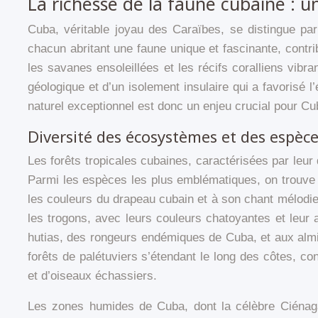
La richesse de la faune cubaine : u
Cuba, véritable joyau des Caraïbes, se distingue par
chacun abritant une faune unique et fascinante, contr
les savanes ensoleillées et les récifs coralliens vibra
géologique et d’un isolement insulaire qui a favorisé 
naturel exceptionnel est donc un enjeu crucial pour Cu
Diversité des écosystèmes et des espèce
Les forêts tropicales cubaines, caractérisées par leur 
Parmi les espèces les plus emblématiques, on trouve l
les couleurs du drapeau cubain et à son chant mélodieux
les trogons, avec leurs couleurs chatoyantes et leur 
hutias, des rongeurs endémiques de Cuba, et aux alm
forêts de palétuviers s’étendant le long des côtes, c
et d’oiseaux échassiers.
Les zones humides de Cuba, dont la célèbre Ciénaga