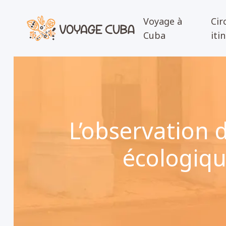
Voyage à
Cir
Cuba
iti
L’observation 
écologiqu