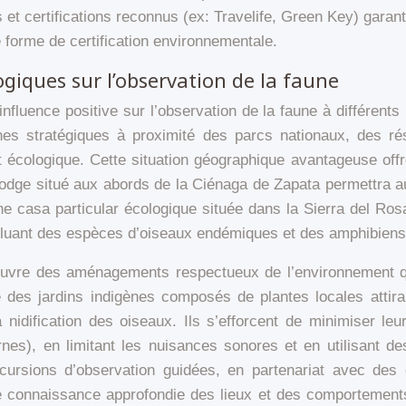
s et certifications reconnus (ex: Travelife, Green Key) garan
forme de certification environnementale.
giques sur l’observation de la faune
luence positive sur l’observation de la faune à différents n
zones stratégiques à proximité des parcs nationaux, des 
rêt écologique. Cette situation géographique avantageuse off
lodge situé aux abords de la Ciénaga de Zapata permettra au
 casa particular écologique située dans la Sierra del Rosar
incluant des espèces d’oiseaux endémiques et des amphibiens
vre des aménagements respectueux de l’environnement qui f
 des jardins indigènes composés de plantes locales attiran
nidification des oiseaux. Ils s’efforcent de minimiser leu
es), en limitant les nuisances sonores et en utilisant des
rsions d’observation guidées, en partenariat avec des g
 connaissance approfondie des lieux et des comportement