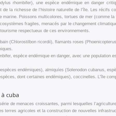
odylus rhombifer), une espèce endémique en danger critiq
 la richesse de l’histoire naturelle de l’île. Les récifs co
vie marine. Poissons multicolores, tortues de mer (comme la 
osystèmes fragiles, menacés par le changement climatique et
n tourisme respectueux de ces environnements.
cubain (Chlorostilbon ricordii), flamants roses (Phoenicopter
miques.
mbifer, espèce endémique en danger, avec une population est
s espèces endémiques), almiquíes (Solenodon cubanus, esp
d’espèces, dont certaines endémiques), coccinelles. L’île c
e à cuba
érie de menaces croissantes, parmi lesquelles l’agriculture
s terres agricoles et la construction de nouvelles infrastruct