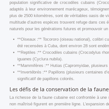
population significative de crocodiles cubains (Croc
adaptés à leur environnement marécageux, témoignent de
plus de 2500 kilomètres, sont de véritables oasis de 
multitude d’autres espèces trouvent refuge dans ces éc
naturels pour les générations futures et promouvoir u
**Oiseaux :** Tocororo (oiseau national), colibri 
été recensées à Cuba, dont environ 28 sont endé
**Reptiles :** Crocodiles cubains (Crocodylus rho
iguanes (Cyclura nubila).
**Mammifères :** Hutias (Capromyidae, plusieur
**Invertébrés :** Papillons (plusieurs centaines 
significatif de papillons colorés.
Les défis de la conservation de la faun
La richesse de la faune cubaine est confrontée à une s
non maîtrisé figurent en première ligne. L’expansion de