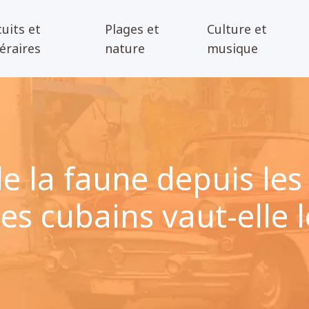
cuits et
Plages et
Culture et
néraires
nature
musique
de la faune depuis l
es cubains vaut-elle l