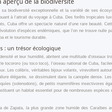
n aperçu de la biodiversité
 sa biodiversité exceptionnelle et la variété de ses écosys
ibuant à l’attrait du voyage à Cuba. Des forêts tropicales 
nts, Cuba offre un spectacle naturel d’une rare beauté. Cette
l’évolution d’espèces endémiques, que l’on ne trouve nulle pa
ba et le tourisme durable.
s : un trésor écologique
densité et leur humidité, abritent une multitude d’oiseaux tr
e tocororo (ou toco toco), l’oiseau national de Cuba, facil
. Les colibris, véritables bijoux volants, virevoltent autour
allure élégante, se dissimulent dans la canopée dense. Les 
iquíes (solenodons), de petits mammifères insectivores é
onstituent un habitat essentiel pour de nombreuses espèces
 de Zapata, la plus grande zone humide des Caraïbes av