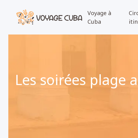
Voyage à
Cir
Cuba
iti
Les soirées plage a