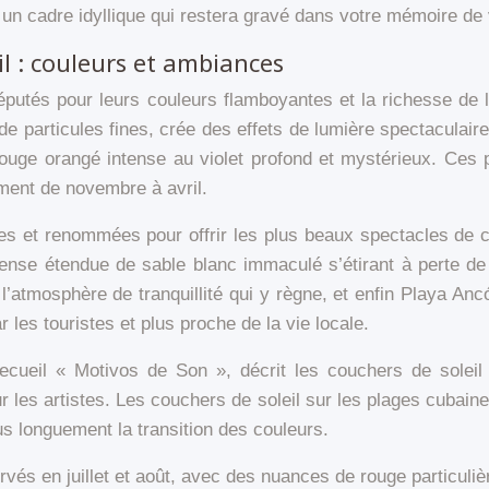
n cadre idyllique qui restera gravé dans votre mémoire de
il : couleurs et ambiances
éputés pour leurs couleurs flamboyantes et la richesse de
 particules fines, crée des effets de lumière spectaculaires
u rouge orangé intense au violet profond et mystérieux. Ce
ment de novembre à avril.
es et renommées pour offrir les plus beaux spectacles de co
ense étendue de sable blanc immaculé s’étirant à perte d
l’atmosphère de tranquillité qui y règne, et enfin Playa Ancón
 les touristes et plus proche de la vie locale.
recueil « Motivos de Son », décrit les couchers de solei
ur les artistes. Les couchers de soleil sur les plages cub
s longuement la transition des couleurs.
rvés en juillet et août, avec des nuances de rouge particul