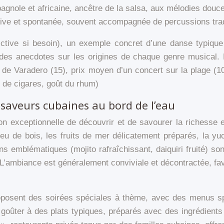
nole et africaine, ancêtre de la salsa, aux mélodies douce
e et spontanée, souvent accompagnée de percussions traditio
 (fictive si besoin), un exemple concret d’une danse typi
és, des anecdotes sur les origines de chaque genre musi
s de Varadero (15), prix moyen d’un concert sur la plage 
s de cigares, goût du rhum)
: saveurs cubaines au bord de l’eau
 exceptionnelle de découvrir et de savourer la richesse et
u feu de bois, les fruits de mer délicatement préparés, la 
ns emblématiques (mojito rafraîchissant, daiquiri fruité) so
. L’ambiance est généralement conviviale et décontractée, fa
oposent des soirées spéciales à thème, avec des menus sp
e goûter à des plats typiques, préparés avec des ingrédients 