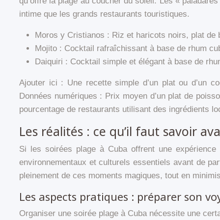
qu’offre la plage au coucher du soleil. Les « paladares
intime que les grands restaurants touristiques.
Moros y Cristianos : Riz et haricots noirs, plat de
Mojito : Cocktail rafraîchissant à base de rhum cu
Daiquiri : Cocktail simple et élégant à base de rh
Ajouter ici : Une recette simple d’un plat ou d’un c
Données numériques : Prix moyen d’un plat de poisson
pourcentage de restaurants utilisant des ingrédients l
Les réalités : ce qu’il faut savoir a
Si les soirées plage à Cuba offrent une expérience p
environnementaux et culturels essentiels avant de par
pleinement de ces moments magiques, tout en minimisant
Les aspects pratiques : préparer son v
Organiser une soirée plage à Cuba nécessite une certai