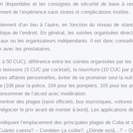
port disponibles et les consignes de sécurité de base à re
ment de l’expérience sans stress ni complications inutiles.
lement d’un lieu à l’autre, en fonction du niveau de stand
stique de l’endroit. En général, les soirées organisées dire
caux ou les organisateurs indépendants. Il est donc conseill
ix avec les prestataires.
 à 50 CUC), différence entre les soirées organisées par les 
 boissons (3 CUC par cocktail), la nourriture (10 CUC par pl
ses affaires personnelles, éviter de se promener seul la nuit
e (106 pour la police, 104 pour les pompiers, 105 pour les 
 consommer de l’alcool avec modération.
rentrer des plages (taxis officiels, bus touristiques, voiture
eur, négocier le prix avant de monter à bord). Les application
s) indiquant l’emplacement des principales plages de Cuba et
Cuánto cuesta? – Combien ça coûte?, ¿Dónde está…? – Où e