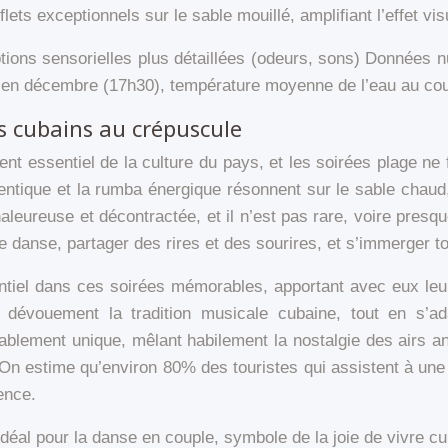
ets exceptionnels sur le sable mouillé, amplifiant l’effet vis
criptions sensorielles plus détaillées (odeurs, sons) Donnée
 en décembre (17h30), température moyenne de l’eau au cou
es cubains au crépuscule
ent essentiel de la culture du pays, et les soirées plage ne
ntique et la rumba énergique résonnent sur le sable chaud, i
haleureuse et décontractée, et il n’est pas rare, voire presq
 danse, partager des rires et des sourires, et s’immerger t
tiel dans ces soirées mémorables, apportant avec eux leur 
et dévouement la tradition musicale cubaine, tout en s’a
ablement unique, mêlant habilement la nostalgie des airs anc
. On estime qu’environ 80% des touristes qui assistent à une
ence.
déal pour la danse en couple, symbole de la joie de vivre cu