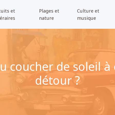
cuits et
Plages et
Culture et
néraires
nature
musique
u coucher de soleil à 
détour ?