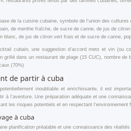
 », restaurants privés tenus par des familles cubaines, offr
 base de la cuisine cubaine, symbole de l’union des cultures 
bain, de menthe fraîche, de sucre de canne, de jus de citro
um blanc, de jus de citron vert frais et de sucre de canne, 
ocktail cubain, une suggestion d’accord mets et vin (ou coc
 grillé dans un restaurant de plage (15 CUC), nombre de b
ocaux (70%)
vant de partir à cuba
otentiellement inoubliable et enrichissante, il est impor
tir à l’aventure. Une préparation adéquate et une connaissan
 les risques potentiels et en respectant l’environnement fra
oyage à cuba
ne planification préalable et une connaissance des réalités 