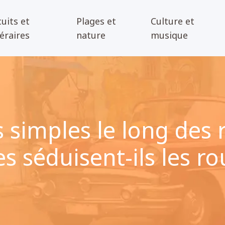
cuits et
Plages et
Culture et
néraires
nature
musique
simples le long des 
s séduisent-ils les ro