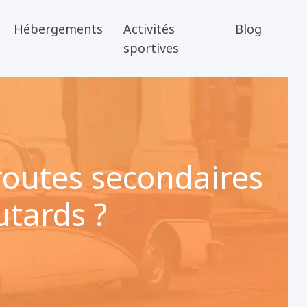
Hébergements
Activités
Blog
sportives
routes secondaires
utards ?