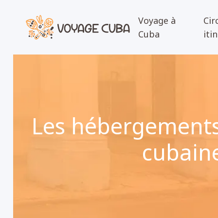
Voyage à
Cir
Cuba
iti
Les hébergements 
cubaine