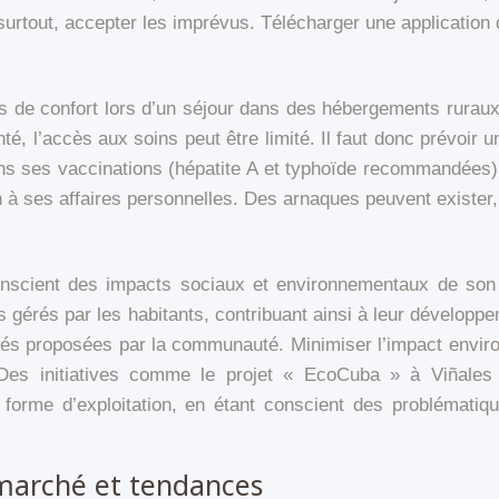
surtout, accepter les imprévus. Télécharger une application d
mes de confort lors d’un séjour dans des hébergements ruraux.
nté, l’accès aux soins peut être limité. Il faut donc prévo
dans ses vaccinations (hépatite A et typhoïde recommandées).
n à ses affaires personnelles. Des arnaques peuvent exister, 
nscient des impacts sociaux et environnementaux de son 
es gérés par les habitants, contribuant ainsi à leur dévelo
tivités proposées par la communauté. Minimiser l’impact envir
e. Des initiatives comme le projet « EcoCuba » à Viñale
te forme d’exploitation, en étant conscient des problémati
 marché et tendances