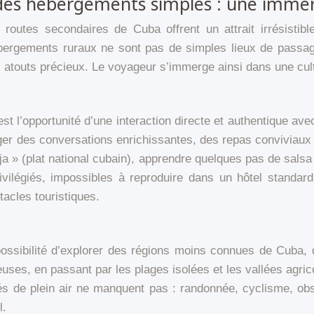
t des hébergements simples : une immer
 routes secondaires de Cuba offrent un attrait irrésisti
hébergements ruraux ne sont pas de simples lieux de passage
s atouts précieux. Le voyageur s’immerge ainsi dans une cult
est l’opportunité d’une interaction directe et authentique a
er des conversations enrichissantes, des repas conviviaux e
eja » (plat national cubain), apprendre quelques pas de sal
vilégiés, impossibles à reproduire dans un hôtel standar
tacles touristiques.
la possibilité d’explorer des régions moins connues de Cub
ses, en passant par les plages isolées et les vallées agric
tés de plein air ne manquent pas : randonnée, cyclisme, ob
l.