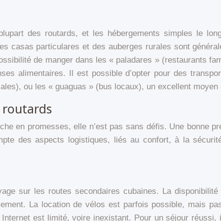
plupart des routards, et les hébergements simples le lon
 des casas particulares et des auberges rurales sont généra
possibilité de manger dans les « paladares » (restaurants fa
es alimentaires. Il est possible d’opter pour des transport
ocales), ou les « guaguas » (bus locaux), un excellent moye
s routards
che en promesses, elle n’est pas sans défis. Une bonne prép
mpte des aspects logistiques, liés au confort, à la sécur
oyage sur les routes secondaires cubaines. La disponibilité
ablement. La location de vélos est parfois possible, mais p
 Internet est limité, voire inexistant. Pour un séjour réussi,